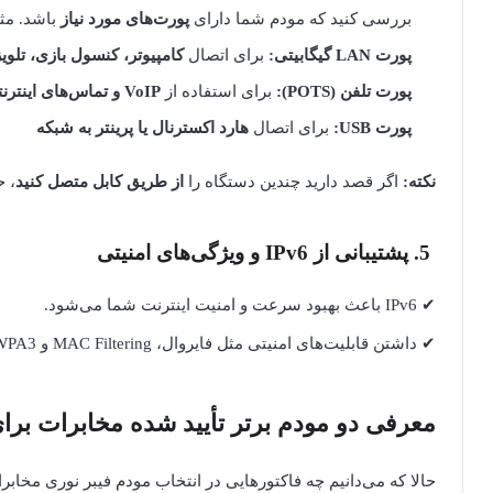
بررسی کنید که مودم شما دارای
پورت‌های مورد نیاز
باشد. مثلا
پورت LAN گیگابیتی:
برای اتصال
کامپیوتر، کنسول بازی، تلو
پورت تلفن (POTS):
برای استفاده از
VoIP و تماس‌های اینترنتی
پورت USB:
برای اتصال
هارد اکسترنال یا پرینتر به شبکه
نکته:
اگر قصد دارید چندین دستگاه را
از طریق کابل متصل کنید
، ح
5. پشتیبانی از IPv6 و ویژگی‌های امنیتی
✔ IPv6 باعث بهبود سرعت و امنیت اینترنت شما می‌شود.
✔ داشتن قابلیت‌های امنیتی مثل فایروال، MAC Filtering و WPA3 از هک شدن شبکه وای‌فای جلوگیری می‌کنه
معرفی دو مودم برتر تأیید شده مخابرات برای
حالا که می‌دانیم چه فاکتورهایی در انتخاب مودم فیبر نوری مخابر