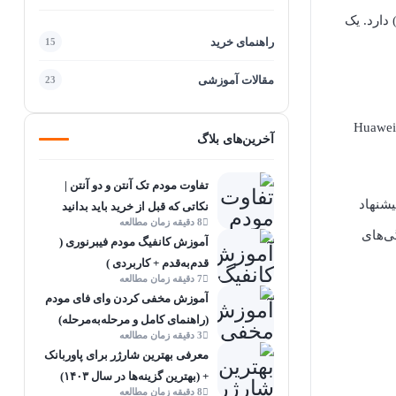
تأثیر مستقیمی روی کیفیت اتصال، سرعت دانلود و آپلود، پایداری اینترنت و کاهش تأخیر (Latency) دارد. یک
راهنمای خرید
15
مقالات آموزشی
23
ر این مقاله، ابتدا ویژگی‌های مهم یک مودم فیبر نوری مناسب برای مخابرات را بررسی می‌کنیم. سپس دو مدل تأییدشده توسط مخابرات (Huawei
آخرین‌های بلاگ
تفاوت مودم تک آنتن و دو آنتن |
شنهاد
نکاتی که قبل از خرید باید بدانید
8 دقیقه زمان مطالعه
ی‌های
آموزش کانفیگ مودم فیبرنوری (
قدم‌به‌قدم + کاربردی )
7 دقیقه زمان مطالعه
آموزش مخفی کردن وای فای مودم
(راهنمای کامل و مرحله‌به‌مرحله)
3 دقیقه زمان مطالعه
معرفی بهترین شارژر برای پاوربانک
+ (بهترین گزینه‌ها در سال ۱۴۰۳)
8 دقیقه زمان مطالعه