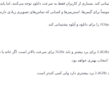
یبانی کند. بسیاری از کاربران فقط به سرعت دانلود توجه می‌کنند، اما پای
مودم‌های جدید وای‌فای دو بانده (Dual Band) دارند که شامل باند 2.4GHz برای برد بیشتر و باند 5GHz برای سرعت بال