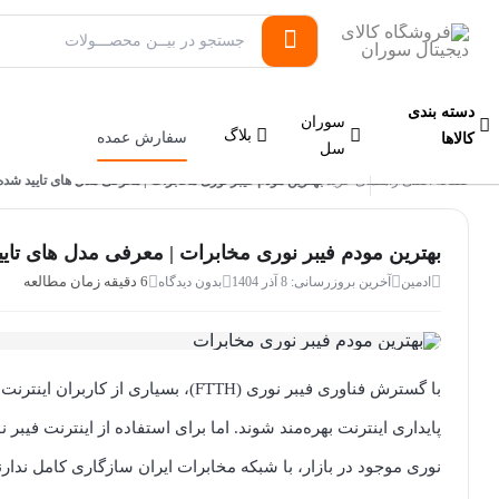
دسته بندی
سوران
بلاگ
سفارش عمده
کالاها
سل
صفحه اصلی
راهنمای خرید
بهترین مودم فیبر نوری مخابرات | معرفی مدل های تایید شده
/
/
بهترین مودم فیبر نوری مخابرات | معرفی مدل های تای
6 دقیقه زمان مطالعه
ادمین
آخرین بروزرسانی: 8 آذر 1404
بدون دیدگاه
با گسترش فناوری فیبر نوری (FTTH)، بس
پایداری اینترنت بهره‌مند شوند. اما برای استفاده از اینترنت ف
نوری موجود در بازار، با شبکه مخابرات ایران سازگاری کامل ندارن