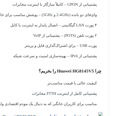
پشتیبانی از GPON – کاملاً سازگار با اینترنت مخابرات
وای‌فای دو بانده (2.4GHz و 5GHz) – پوشش مناسب برای خانه و دفتر
۴ پورت LAN گیگابیتی – اتصال پایدار به اینترنت با کابل
۲ پورت تلفن (POTS) – پشتیبانی از VoIP
پورت USB – برای اشتراک‌گذاری فایل و پرینتر
پشتیبانی از IPv6 – بهینه‌سازی امنیت و سرعت شبکه
چرا Huawei HG8145V5 را بخریم؟
کیفیت عالی با قیمت مناسب‌تر
پشتیبانی کامل از اینترنت FTTH مخابرات
مناسب برای کاربران خانگی که به دنبال یک مودم اقتصادی ول