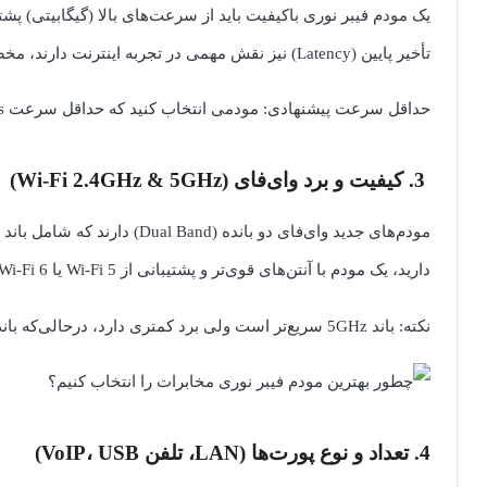
یک مودم فیبر نوری باکیفیت باید از سرعت‌های بالا (گیگابیتی) پشت
تأخیر پایین (Latency) نیز نقش مهمی در تجربه اینترنت دارند، مخصوصاً برای گیمرها، استریمرها و کسانی که تماس‌های تصویری زیادی دارند.
حداقل سرعت پیشنهادی: مودمی انتخاب کنید که حداقل سرعت 1Gbps را برای دانلود و آپلود پشتیبانی کند.
3. کیفیت و برد وای‌فای (Wi-Fi 2.4GHz & 5GHz)
دارید، یک مودم با آنتن‌های قوی‌تر و پشتیبانی از Wi-Fi 5 یا Wi-Fi 6 انتخاب بهتری خواهد بود.
نکته: باند 5GHz سریع‌تر است ولی برد کمتری دارد، درحالی‌که باند 2.4GHz برد بیشتری دارد ولی کمی کندتر است.
4. تعداد و نوع پورت‌ها (LAN، تلفن VoIP، USB)