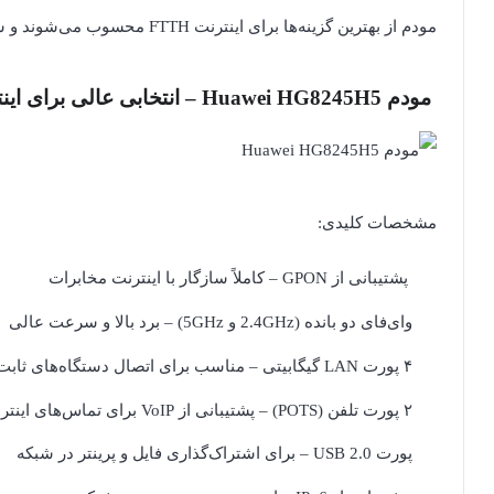
مودم از بهترین گزینه‌ها برای اینترنت FTTH محسوب می‌شوند و سازگاری کاملی با شبکه مخابرات دارند:
مودم Huawei HG8245H5 – انتخابی عالی برای اینترنت پایدار و پرسرعت
مشخصات کلیدی:
پشتیبانی از GPON – کاملاً سازگار با اینترنت مخابرات
وای‌فای دو بانده (2.4GHz و 5GHz) – برد بالا و سرعت عالی
۴ پورت LAN گیگابیتی – مناسب برای اتصال دستگاه‌های ثابت
۲ پورت تلفن (POTS) – پشتیبانی از VoIP برای تماس‌های اینترنتی
پورت USB 2.0 – برای اشتراک‌گذاری فایل و پرینتر در شبکه