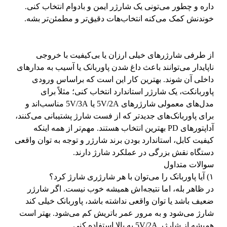
داره و چطور می‌تونی یک شارژر ایمن و بادوام انتخاب کنی.
خوندنش کمک می‌کنه انتخاب‌هات دقیق‌تر و مطمئن‌تر بشه.
از طرفی شارژرهای خیلی ارزان یا بی‌کیفیت با خروجی
ناپایدار می‌توانند باعث داغ شدن پاوربانک یا آسیب به مدارهای
داخلی آن شوند. بهترین کار این است که براساس ورودی
پاوربانکت، یک شارژر استاندارد انتخاب کنی؛ مثلاً برای
مدل‌های معمولی شارژرهای 5V/2A یا 5V/3A مناسب‌اند و
برای پاوربانک‌های جدیدتر که از فست شارژ پشتیبانی می‌کنند،
آداپتورهای PD بهترین انتخاب هستند. مهم‌تر از همه اینکه
کیفیت کابل، استاندارد بودن برند شارژر و توجه به توان واقعی
دستگاه نقش بزرگی در عملکرد شارژ دارند.
سوالات متداول
۱) آیا پاوربانک را می‌توان با هر شارژری شارژ کرد؟
در ظاهر بله، اما نتیجه‌اش همیشه خوب نیست. اگر شارژر
ضعیف باشد یا توان واقعی نداشته باشد، پاوربانک خیلی کند
شارژ می‌شود و به مرور عمر باتریش کم می‌شود. بهتر است
همیشه از شارژر 5V/2A به بالا استفاده کنی.