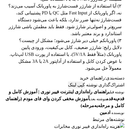
۲) آیا استفاده از شارژر فست‌شارژ به پاوربانک آسیب می‌زند؟
نه، اگر پاوربانک از Fast Input مثل QC یا PD پشتیبانی کند،
فست‌شارژ نه‌تنها ضرر ندارد، بلکه باعث می‌شود دستگاه
سریع‌تر و اصولی‌تر شارژ شود. فقط باید مطمئن باشی شارژر
استاندارد و برند معتبر باشد.
۳) پاوربانکم خیلی دیر شارژ می‌شود؛ مشکل از چیست؟
دلایل رایج: شارژر ضعیف، کابل بی‌کیفیت، ورودی پایین
پاوربانک (مثلاً فقط 5V/1A)، یا استفاده از پورت USB لپ‌تاپ.
با عوض کردن کابل و استفاده از آداپتور 2A یا 3A مشکل
معمولاً حل می‌شود.
دسته‌بندی:
راهنمای خرید
اشتراک‌گذاری نوشته
کپی لینک
راهنمای راه‌اندازی اینترنت فیبر نوری | آموزش کامل و
نوشته قبلی
قدم‌به‌قدم
آموزش مخفی کردن وای فای مودم (راهنمای
نوشته بعدی
کامل و مرحله‌به‌مرحله)
ادمین
نویسنده
نوشته‌های مرتبط