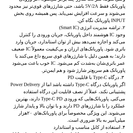
پاوربانک فقط 5V/2A باشد، حتی شارژرهای قوی‌تر نیز محدود
می‌شوند و سرعت افزایش نمی‌یابد. پس همیشه روی بخش
INPUT پاوربانک نگاه کن.
۲. تراشه مدیریت انرژی (Smart IC)
وجود IC هوشمند داخل پاوربانک، جریان ورودی را کنترل
می‌کند و اجازه نمی‌دهد بیش از توان استاندارد، جریان وارد
باتری شود. پاوربانک‌های ارزان و بی‌کیفیت معمولاً IC ضعیف
دارند؛ به همین دلیل با شارژرهای قوی سریع داغ می‌کنند یا
عمر باتری‌شان به‌شدت کم می‌شود. IC خوب باعث می‌شود
پاوربانک هم سریع‌تر شارژ شود و هم ایمن‌تر.
۳. درگاه Type-C با قابلیت PD
اگر پاوربانک درگاه Type-C داشته باشد اما از Power Delivery
پشتیبانی نکند، عملاً از نصف قابلیت این درگاه استفاده
می‌کنی. پاوربانک‌هایی که ورودی Type-C PD دارند، بهترین
عملکرد را با شارژرهای PD دارند و با توان بالا و پایدار شارژ
می‌شوند. این ویژگی مخصوصاً برای پاوربانک‌های ۲۰هزار
میلی‌آمپر به بالا ضروری است.
۴. استفاده از کابل مناسب و استاندارد