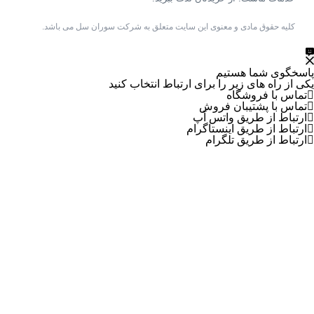
کلیه حقوق مادی و معنوی این سایت متعلق به شرکت سوران سل می باشد.
پاسخگوی شما هستیم
یکی از راه های زیر را برای ارتباط انتخاب کنید
تماس با فروشگاه
تماس با پشتیبان فروش
ارتباط از طریق واتس آپ
ارتباط از طریق اینستاگرام
ارتباط از طریق تلگرام
جستجوی پرطرفدار
گوشی رنسو N9
کابل شارژ Type-c به Type-c
محافظ جریان 