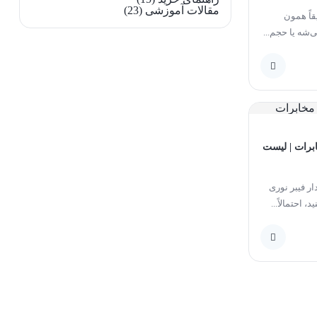
مقالات آموزشی
(23)
اً همون
شه یا حجم...
رات | لیست
ار فیبر نوری
، احتمالاً...