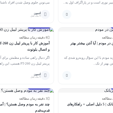
یبر نوری است و در پاراگراف اول به...
می‌تونن جلوی وصل شدن افراد ناشنا
شبکه‌شون رو...
ادمین
9 ماه قبل
مقالات آموزشی
8 دقیقه زمان مطالعه
ن در مودم | آیا آنتن بیشتر بهتر
و اتصال بلوتوث
رید مودم با این سؤال روبه‌رو شدی که
اگر دنبال راهی ساده و مطمئن برای آ
ن بهتر از تک...
پرینتر لیبل زن PT-260 هستی، ا
برای...
ادمین
9 ماه قبل
مقالات آموزشی
3 دقیقه زمان مطالعه
باد کردن پاوربانک | 5 دلیل اصلی + راهکارهای
چند نفر به مودم وصل هستن؟ | آ
قدم‌به‌قدم