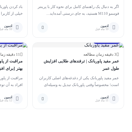
اگر به دنبال یک راهنمای کامل برای نحوه کار با پرینتر
باد کردن پاوربا
فوممو M110 هستید، به جای درستی آمده‌اید....
خیلی از کاربرا
پاوربانک برآمده.
ادمین
ادمین
10 ماه قبل
10 ماه قبل
مقالات آموزشی
مقالات آموزشی
3 دقیقه زمان مطالعه
11 دقیقه زمان مطالعه
عمر مفید پاوربانک | ترفندهای طلایی افزایش
مراقبت از پاو
طول عمر
بهتر [برای اف
عمر مفید پاوربانک یکی از دغدغه‌های اصلی کاربران
مراقبت از پاور
است؛ مخصوصاً وقتی پاوربانک تبدیل به وسیله‌ای
افراد به آن توج
ضروری برای سفر،...
ادمین
ادمین
11 ماه قبل
12 ماه قبل