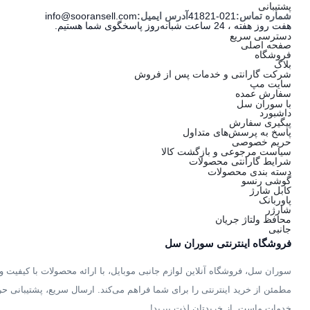
پشتیبانی
شماره تماس:
41821-021
آدرس ایمیل:
info@sooransell.com
هفت روز هفته ، 24 ساعت شبانه‌روز پاسخگوی شما هستیم.
دسترسی سریع
صفحه اصلی
فروشگاه
بلاگ
شرکت گارانتی و خدمات پس از فروش
سایت مپ
سفارش عمده
با سوران سل
داشبورد
پیگیری سفارش
پاسخ به پرسش‌های متداول
حریم خصوصی
سیاست مرجوعی و بازگشت کالا
شرایط گارانتی محصولات
دسته بندی محصولات
گوشی رنسو
کابل شارژ
پاوربانک
شارژر
محافظ ولتاژ جریان
جانبی
فروشگاه اینترنتی سوران سل
سوران سل، فروشگاه آنلاین لوازم جانبی موبایل، با ارائه محصولات با کیفیت و 
مطمئن از خرید اینترنتی را برای شما فراهم می‌کند. ارسال سریع، پشتیبانی حر
خدمات ماست. از خریدتان لذت ببرید!