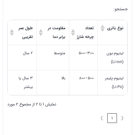
جستجو:
نوع باتری
تعداد
مقاومت در
طول عمر
چرخه شارژ
برابر دما
تقریبی
لیتیوم-یون
300–500
متوسط
2 سال
(Li-ion)
لیتیوم-پلیمر
500–800
بالا
3 سال یا
(Li-Po)
بیشتر
نمایش 1 تا 2 از مجموع 2 مورد
❯
1
❮