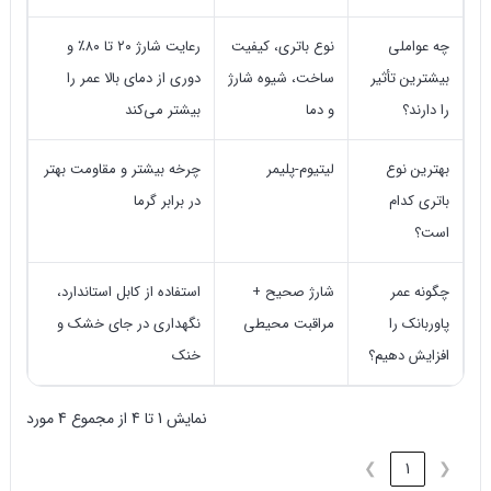
چه عواملی
نوع باتری، کیفیت
رعایت شارژ ۲۰ تا ۸۰٪ و
بیشترین تأثیر
ساخت، شیوه شارژ
دوری از دمای بالا عمر را
را دارند؟
و دما
بیشتر می‌کند
بهترین نوع
لیتیوم-پلیمر
چرخه بیشتر و مقاومت بهتر
باتری کدام
در برابر گرما
است؟
چگونه عمر
شارژ صحیح +
استفاده از کابل استاندارد،
پاوربانک را
مراقبت محیطی
نگهداری در جای خشک و
افزایش دهیم؟
خنک
نمایش 1 تا 4 از مجموع 4 مورد
❯
1
❮