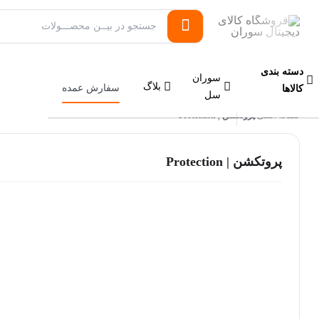
دسته بندی
سوران
بلاگ
سفارش عمده
کالاها
سل
صفحه اصلی
پروتکشن | Protection
/
پروتکشن | Protection