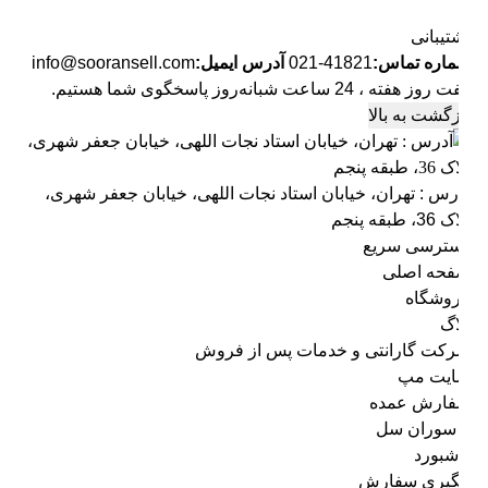
ارسال با نام شما
کاربر پارس کالا
ارسال با نام شما
دیدگاه شما در صفحه محصول با نام کاربر نمایش داده می‌شود
تیبانی
اره تماس:
41821-021
آدرس ایمیل:
info@sooransell.com
ز هفته ، 24 ساعت شبانه‌روز پاسخگوی شما هستیم.
ثبت دیدگاه
زگشت به بالا
ثبت دیدگاه به معنی موافقت با
قوانین انتشار پارس‌کالا
است.
رس : تهران، خیابان استاد نجات اللهی، خیابان جعفر شهری،
، طبقه پنجم
ترسی سریع
حه اصلی
وشگاه
اگ
کت گارانتی و خدمات پس از فروش
یت مپ
ارش عمده
 سوران سل
شبورد
گیری سفارش