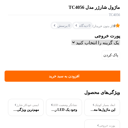
اشتراک‌گذاری
ماژول شارژر مدل TC4056
TC4056
0 دیدگاه
0 پرسش
0
(از بدون خریدار)
کپی کردن لینک
پورت خروجی
پاک کردن
افزودن به سبد خرید
ویژگی‌های محصول
ابعاد بسیار کوچک
نشانگر وضعیت LED
ایمنی خودکار شارژ
این ماژول‌ها معمولاً ابعادی در حد ۲۵x۱۷ میلی‌متر دارند.
وجود یک LED رنگی
مهم‌ترین ویژگی این ماژول، قابلیت قطع خودکار شارژ است.
پورت خروجی