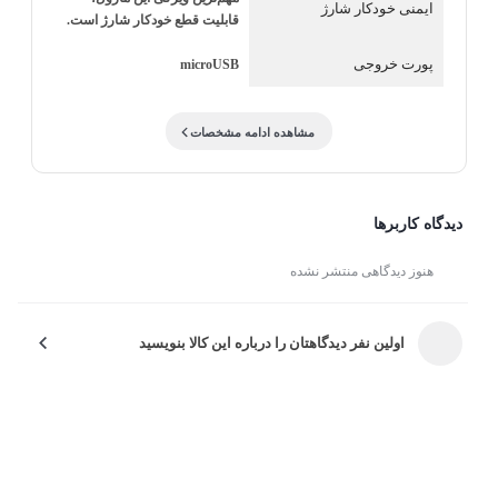
ایمنی خودکار شارژ
برای بعضی باتری‌ها ممکن است
قابلیت قطع خودکار شارژ است.
18650 هستید، TC4056 می‌تواند انتخابی مناسب و
ایده‌آل نباشد
مقرون‌به‌صرفه باشد. تمام محصولات سوران سل داری 12
پورت خروجی
microUSB
ماه گارانتی میباشد چرا ماژول TC4056؟ این ماژول با
استفاده از تراشه شارژ هوشمند، فرآیند شارژ باتری را
مشاهده ادامه مشخصات
به‌صورت کنترل‌شده انجام می‌دهد و پس از تکمیل شارژ،
به‌طور خودکار جریان را قطع می‌کند تا از شارژ بیش‌ازحد و
دیدگاه کاربرها
آسیب به باتری جلوگیری شود. وجود دو نشانگر LED نیز
هنوز دیدگاهی منتشر نشده
وضعیت شارژ را به‌وضوح نمایش می‌دهد؛ به‌طوری که یکی
برای زمان شارژ و دیگری برای شارژ کامل کاربرد دارد. از
اولین نفر دیدگاهتان را درباره این کالا بنویسید
دیگر مزایای این ماژول می‌توان به ابعاد…