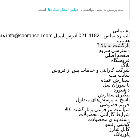
ثبت پرسش به معنی موافقت با
قوانین انتشار دیدگاه‌ها
است.
پشتیبانی
شماره تماس:
41821-021
آدرس ایمیل:
info@sooransell.com
هستیم.
بازگشت به بالا
دسترسی سریع
صفحه اصلی
فروشگاه
بلاگ
شرکت گارانتی و خدمات پس از فروش
سایت مپ
سفارش عمده
با سوران سل
داشبورد
پیگیری سفارش
پاسخ به پرسش‌های متداول
حریم خصوصی
سیاست مرجوعی و بازگشت کالا
شرایط گارانتی محصولات
دسته بندی محصولات
گوشی رنسو
کابل شارژ
پاوربانک