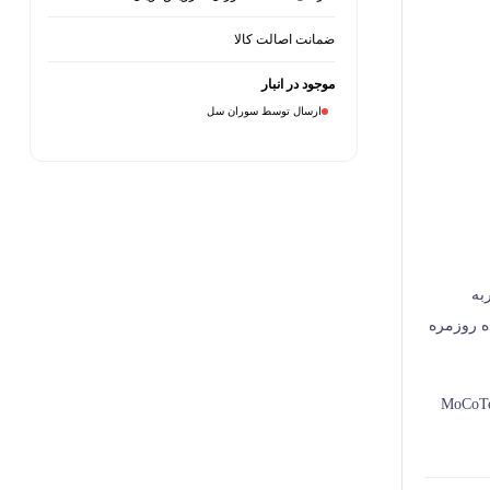
ضمانت اصالت کالا
موجود در انبار
ارسال توسط سوران سل
به
ده روزمره
ا موسیقی می‌درخشند و جلوه‌ای خاص به فضا می‌بخشند. علاوه بر این، طراحی جمع‌وجور و حمل آسان، MoCoTech