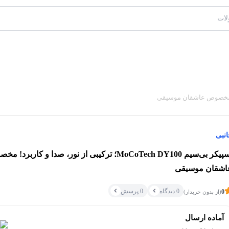
نبی
اسپیکر بی‌سیم MoCoTech DY100؛ ترکیبی از نور، صدا و کاربرد!
اشقان موسیقی
0 دیدگاه
0 پرسش
0
(از بدون خریدار)
آماده ارسال