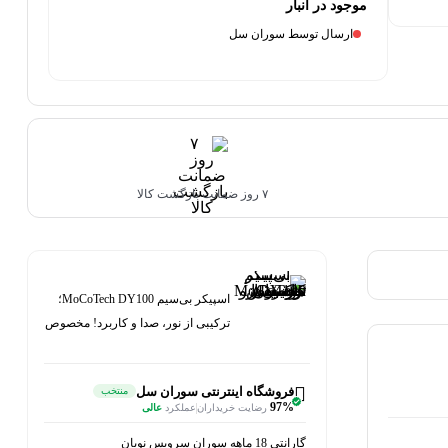
موجود در انبار
ارسال توسط سوران سل
۷ روز ضمانت بازگشت کالا
اسپیکر بی‌سیم MoCoTech DY100؛
ترکیبی از نور، صدا و کاربرد! مخصوص
عاشقان موسیقی
فروشگاه اینترنتی سوران سل
منتخب
97%
رضایت خریداران
عملکرد
عالی
گارانتی 18 ماهه سوران سرویس نویان