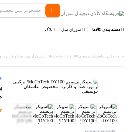
دسته بندی کالاها
سوران سل
بلاگ
خانه
/
جانبی
/ اسپیکر بی‌سیم MoCoTech DY100؛ ترکیبی از نور، صدا و کاربرد! مخصوص عاشقان موسیقی
جا
ع