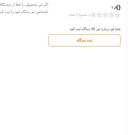
اگر این محصول را قبلا از دیجیکال
0
از 5
ناشناس نیز دیدگاه خود را ثبت کنی
از مجموع 0 امتیاز
شما هم درباره این کالا دیدگاه ثبت کنید
ثبت دیدگاه
ثبت امتیاز و دیدگاه
اسپیکر بی‌سیم MoCoTech DY100؛ ترکیبی از نور، صدا و
کاربرد! مخصوص عاشقان موسیقی
عنوان دیدگاه:
متن دیدگاه:
*