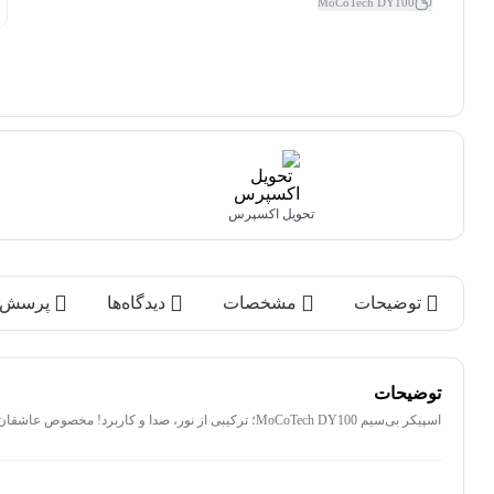
MoCoTech DY100
تحویل اکسپرس
توضیحات
مشخصات
دیدگاه‌ها
پرسش‌ه
توضیحات
اسپیکر بی‌سیم MoCoTech DY100؛ ترکیبی از نور، صدا و کاربرد! مخصوص عاشقان موسیقی