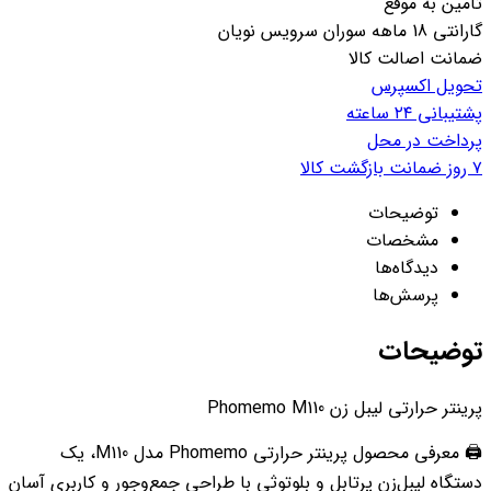
تامین به موقع
گارانتی 18 ماهه سوران سرویس نویان
ضمانت اصالت کالا
تحویل اکسپرس
پشتیبانی ۲۴ ساعته
پرداخت در محل
۷ روز ضمانت بازگشت کالا
توضیحات
مشخصات
دیدگاه‌ها
پرسش‌ها
توضیحات
پرینتر حرارتی لیبل زن Phomemo M110
🖨️ معرفی محصول پرینتر حرارتی Phomemo مدل M110، یک
دستگاه لیبل‌زن پرتابل و بلوتوثی با طراحی جمع‌وجور و کاربری آسان