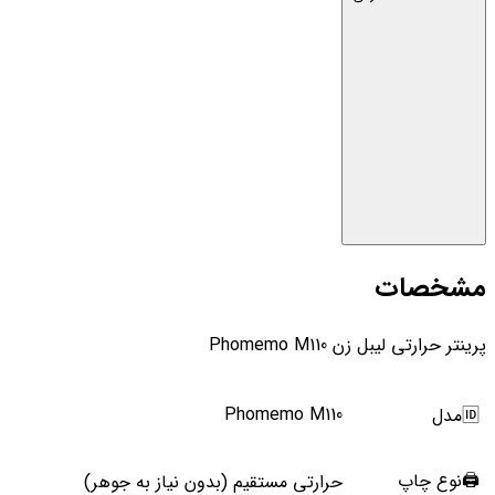
مشخصات
پرینتر حرارتی لیبل زن Phomemo M110
Phomemo M110
🆔مدل
🖨️نوع چاپ
حرارتی مستقیم (بدون نیاز به جوهر)