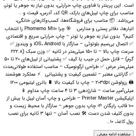
است. این پرینتر با فناوری چاپ حرارتی، بدون نیاز به جوهر یا تونر،
مناسب برای چاپ لیبل‌های بارکد، QR کد، آدرس، قیمت و...
می‌باشد. 📦 مناسب برای فروشگاه‌ها، کسب‌وکارهای خانگی،
انبارها، دفاتر پستی و مدارس. 🎯 چرا Phomemo M110 را انتخاب
کنیم؟ بدون نیاز به جوهر یا تونر – چاپ حرارتی سریع و اقتصادی
✅ اتصال بی‌سیم بلوتوثی – سازگار با iOS، Android و ویندوز ✅
سرعت چاپ بالا – تا ۱۵۰ میلی‌متر در ثانیه ✅ وزن سبک (۲۲۲.۸
گرم) – قابل حمل در جیب یا کیف ✅ پشتیبانی از لیبل‌های ۲۰ تا ۵۰
میلی‌متر عرض ✅ طراحی ارگونومیک – مناسب استفاده طولانی‌مدت
✅ گارانتی معتبر – تضمین کیفیت و پشتیبانی ⚡ عملکرد هوشمند
🖨️ رزولوشن ۲۰۳dpi – چاپ با کیفیت بالا 🔋 باتری لیتیومی ۱۲۰۰
میلی‌آمپر ساعت – شارژدهی ۳ تا ۴ ساعت چاپ مداوم 📱
اپلیکیشن Printer Master – طراحی و چاپ آسان لیبل با بیش از
۱۰۰ قالب رایگان 🌱 چاپ بدون جوهر – سازگار با محیط زیست و
بدون کثیف شدن دست 🛠️ نصب آسان – تنها ۳ ثانیه برای نصب
رول کاغذ، ۱۰…
مشاهده ادامه معرفی