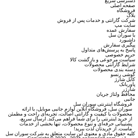
دسترسی سریع
صفحه اصلی
فروشگاه
بلاگ
شرکت گارانتی و خدمات پس از فروش
سایت مپ
سفارش عمده
با سوران سل
داشبورد
پیگیری سفارش
پاسخ به پرسش‌های متداول
حریم خصوصی
سیاست مرجوعی و بازگشت کالا
شرایط گارانتی محصولات
دسته بندی محصولات
گوشی رنسو
کابل شارژ
پاوربانک
شارژر
محافظ ولتاژ جریان
جانبی
فروشگاه اینترنتی سوران سل
سوران سل، فروشگاه آنلاین لوازم جانبی موبایل، با ارائه
محصولات با کیفیت و گارانتی اصالت، تجربه‌ای راحت و مطمئن
از خرید اینترنتی را برای شما فراهم می‌کند. ارسال سریع،
پشتیبانی حرفه‌ای و تنوع محصولات، تنها بخشی از خدمات
ماست. از خریدتان لذت ببرید!
کلیه حقوق مادی و معنوی این سایت متعلق به شرکت سوران سل