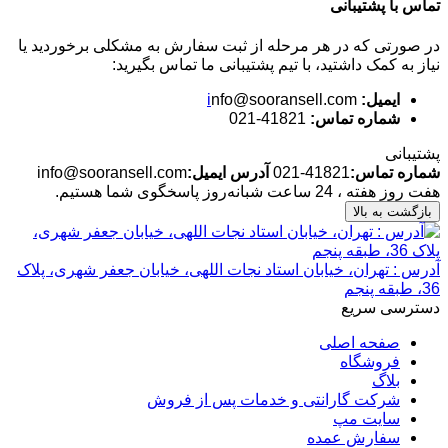
تماس با پشتیبانی
در صورتی که در هر مرحله از ثبت سفارش به مشکلی برخوردید یا
نیاز به کمک داشتید، با تیم پشتیبانی ما تماس بگیرید:
ایمیل:
nfo@sooransell.com
i
شماره تماس:
41821-021
پشتیبانی
شماره تماس:
41821-021
آدرس ایمیل:
info@sooransell.com
هفت روز هفته ، 24 ساعت شبانه‌روز پاسخگوی شما هستیم.
بازگشت به بالا
آدرس : تهران، خیابان استاد نجات اللهی، خیابان جعفر شهری، پلاک
36، طبقه پنجم
دسترسی سریع
صفحه اصلی
فروشگاه
بلاگ
شرکت گارانتی و خدمات پس از فروش
سایت مپ
سفارش عمده