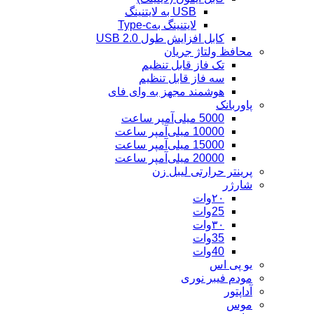
USB به لایتنینگ
لایتنینگ بهType-c
کابل افزایش طول USB 2.0
محافظ ولتاژ جریان
تک فاز قابل تنظیم
سه فاز قابل تنظیم
هوشمند مجهز به وای فای
پاوربانک
5000 میلی‌آمپر ساعت
10000 میلی‌آمپر ساعت
15000 میلی‌آمپر ساعت
20000 میلی‌آمپر ساعت
پرینتر حرارتی لیبل زن
شارژر
۲۰وات
25وات
۳۰وات
35وات
40وات
یو پی اس
مودم فیبر نوری
آداپتور
موس