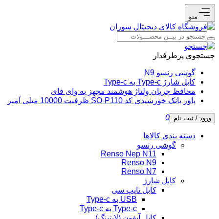
منو
جستجوی پرطرفدار
گوشی رنسو N9
کابل شارژ Type-c به Type-c
محافظ جریان ولتاژ هوشمند مجهز به وای فای
پاور بانک خورشیدی کد SO-P110 ظرفیت 10000 میلی آمپر
0
ورود / ثبت نام
دسته بندی کالاها
گوشی رنسو
Renso Nep N11
Renso N9
Renso N7
کابل شارژ
کابل تایپ سی
USB به Type-c
Type-c به Type-c
کابل آیفون (لایتینگ)